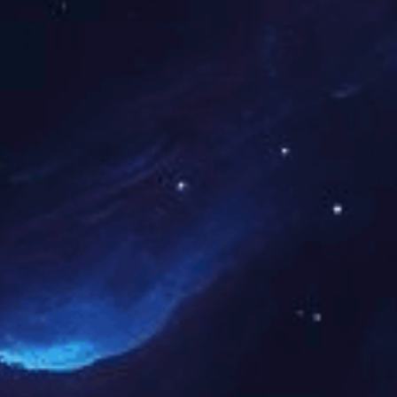
3
动
技
[ 
为
不
候