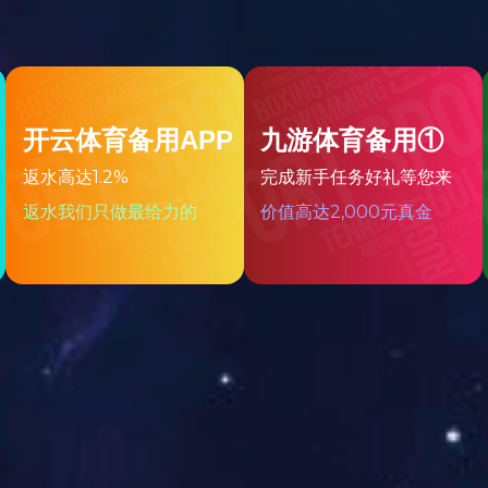
全面了解掌握近年来解困脱困困难职工家庭的生活现状，5月6日，云胶
精准识别“回头看”后至“户户清”行动前脱困的3户困难职工家庭开展困
工会严格按照困难职工解困脱困动态监测工作部署要求，聚焦脱困的困难职工
2022-05-07 ]
云胶集团江城公司与属地单位联合开展“庆五一∙迎五四”联
月27日，云胶集团江城公司与曲水镇人民政府、中心完小联合开展“庆五一
0余人参加活动。活动中，各单位青年干部职工充分发扬团结协作、拼搏进
、拼体力、斗智慧，场场比赛都打得异常精彩，充分展示了相互协作的团体
2022-04-28 ]