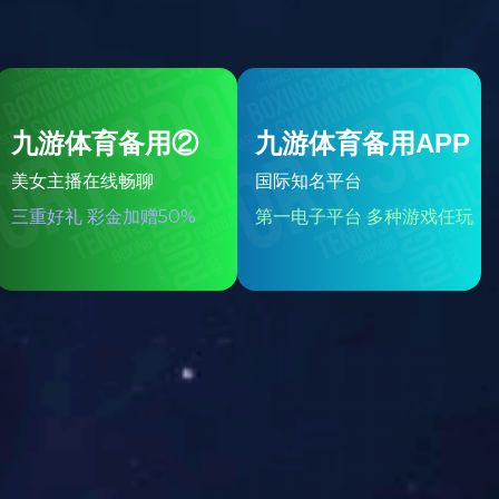
集团江城公司党委委员、副总经理、工会主席者天平一行
难职工解困脱困动态监测入户走访。走访过程中，江城公
家庭“两有五保障”落实情况，对困难职...
谊活动
∙迎五四”气排球友谊赛，来自三家单位的干部职工共计
取的精神，本着“友谊第一、比赛第二”的原则，比技
意识和积极进取的精神风貌。近日来，江...