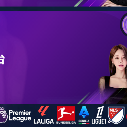
党风廉政
工会工作
云胶集团江城公司工会开展困难职工解困脱困动态监测入