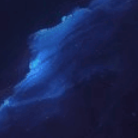
设
平安，云胶集团党委副书记、工会主席罗翠影,机械公
专项工作推进会。会议指出，在集团各级组织的关心培养
南省“云岭工匠”，具有很强的引领示范效...
午，集团工会组织女职工前往斗南，参观昆明市国际花卉
工们在花拍中心参观“数字云花”展厅，在工作人员的讲
体验；参观拍卖大厅和鲜花仓储物流，...